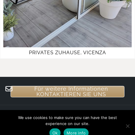
PRIVATES ZUHAUSE, VICENZA
Für weitere Informationen
KONTAKTIEREN SIE UNS
We use cookies to make sure you can have the best
Powered by WordPress
|
Theme:
Astrid
by
experience on our site.
Ok
More info
aThemes.